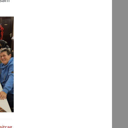
nsam
eitrag