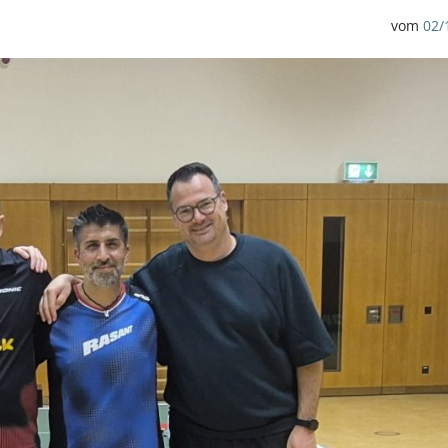
vom
02/