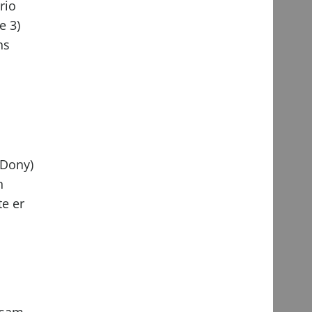
rio
e 3)
ns
 Dony)
n
te er