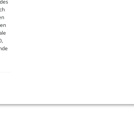
 des
ach
en
ten
ale
0,
Ende