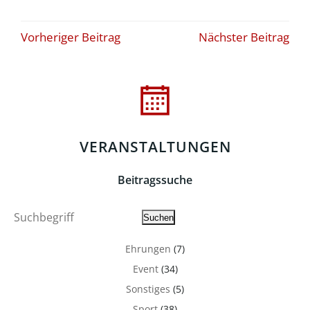
Beitragsnavigation
Beitragsna
Vorheriger Beitrag
Nächster Beitrag
VERANSTALTUNGEN
Beitragssuche
Suche
Suchen
Ehrungen
(7)
Event
(34)
Sonstiges
(5)
Sport
(38)